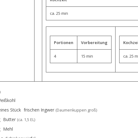
ca. 25 min
Portionen
Vorbereitung
Kochze
4
15 min
ca. 25 m
n
eißkohl
eines Stück
frischen Ingwer
(Daumenkuppen groß)
g
Butter
(ca. 1,5 EL)
g
Mehl