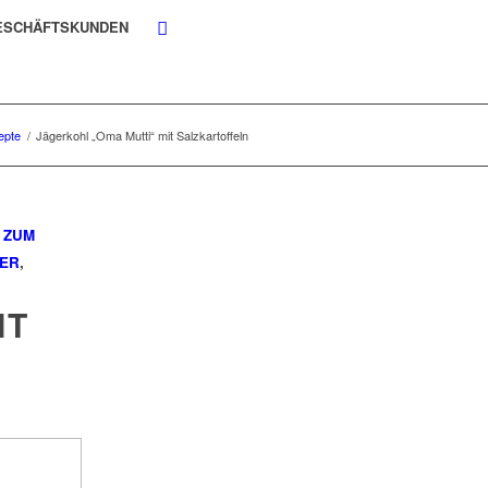
ESCHÄFTSKUNDEN
epte
/
Jägerkohl „Oma Mutti“ mit Salzkartoffeln
 ZUM
FER
,
IT