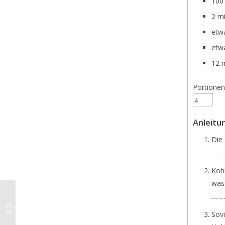
100
2 m
etw
etw
12 
Portionen
Anleitu
Die
Koh
wasc
Pellkartoffeln mit
Oliven Öl und „Flor
Sov
de Sal“