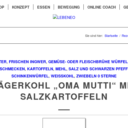
OP
KONZEPT
ESSEN
BEWEGUNG
ONLINE COACH
G
Sie sind hier:
Startseite
/
Rez
TER
,
FRISCHEN INGWER
,
GEMÜSE- ODER FLEISCHBRÜHE WÜRFEL
SCHMECKEN
,
KARTOFFELN
,
MEHL
,
SALZ UND SCHWARZEN PFEF
SCHINKENWÜRFEL
,
WEISSKOHL
,
ZWIEBELN
0 STERNE
ÄGERKOHL „OMA MUTTI“ M
SALZKARTOFFELN