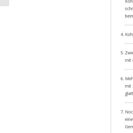
Koh
sch
beim
Kohl
Zwi
mit 
Meh
mit
glat
Noc
ein
Gem