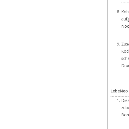
Koh
auf
Noc
Zus
Koc
sch
Dru
LebeNeo 
Die
zub
Boh