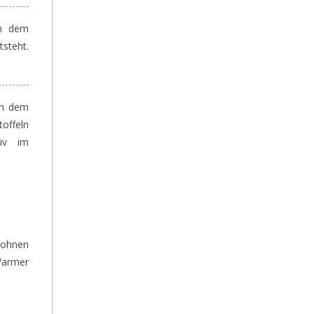
on dem
steht.
ch dem
offeln
tiv im
Bohnen
Warmer