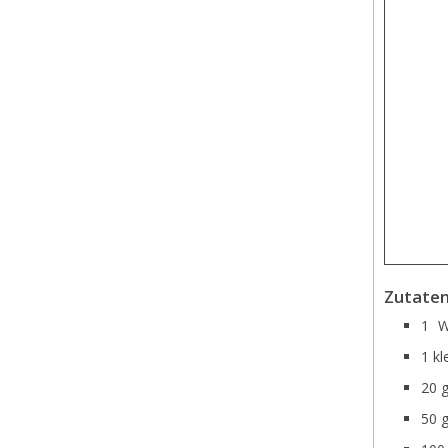
Zutate
1
W
1 kl
20 
50 