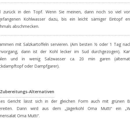
l zurück in den Topf. Wenn Sie meinen, dann noch so viel v
gefangenen Kohlwasser dazu, bis ein leicht sämiger Eintopf ent
hmals abschmecken.
ammen mit Salzkartoffeln servieren. (Am besten ½ oder 1 Tag na
hvorgang, dann ist der Kohl lecker im Sud durchgezogen). Kart
älen und in wenig Salzwasser ca. 20 min garen (alterna
ckdampftopf oder Dampfgarer).
Zubereitungs-Alternativen
ses Gericht lässt sich in der gleichen Form auch mit grünen 
ereiten. Dann wird aus dem „Jägerkohl Oma Mutti“ ein „
nensalat Oma Mutti“.