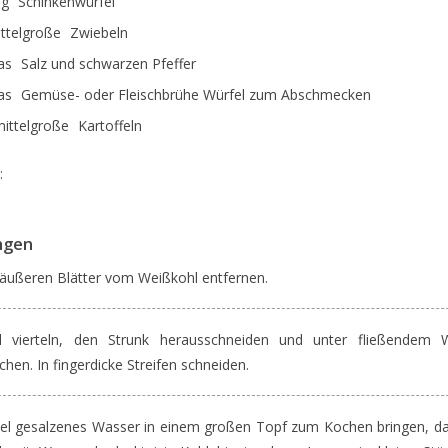
 g
Schinkenwürfel
ittelgroße
Zwiebeln
as
Salz und schwarzen Pfeffer
as
Gemüse- oder Fleischbrühe Würfel zum Abschmecken
mittelgroße
Kartoffeln
:
ngen
 äußeren Blätter vom Weißkohl entfernen.
l vierteln, den Strunk herausschneiden und unter fließendem 
hen. In fingerdicke Streifen schneiden.
iel gesalzenes Wasser in einem großen Topf zum Kochen bringen, da