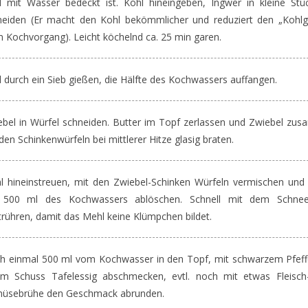
l mit Wasser bedeckt ist. Kohl hineingeben, Ingwer in kleine Stü
neiden (Er macht den Kohl bekömmlicher und reduziert den „Kohlg
 Kochvorgang). Leicht köchelnd ca. 25 min garen.
 durch ein Sieb gießen, die Hälfte des Kochwassers auffangen.
ebel in Würfel schneiden. Butter im Topf zerlassen und Zwiebel zu
den Schinkenwürfeln bei mittlerer Hitze glasig braten.
l hineinstreuen, mit den Zwiebel-Schinken Würfeln vermischen und 
 500 ml des Kochwassers ablöschen. Schnell mit dem Schne
trühren, damit das Mehl keine Klümpchen bildet.
h einmal 500 ml vom Kochwasser in den Topf, mit schwarzem Pfeff
em Schuss Tafelessig abschmecken, evtl. noch mit etwas Fleisch
üsebrühe den Geschmack abrunden.