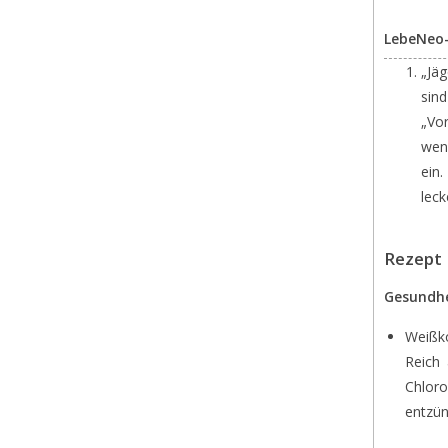
LebeNeo
„Jä
sin
„Vo
wenn
ein.
leck
Rezept 
Gesundhe
Weißko
Reich 
Chlor
entzün