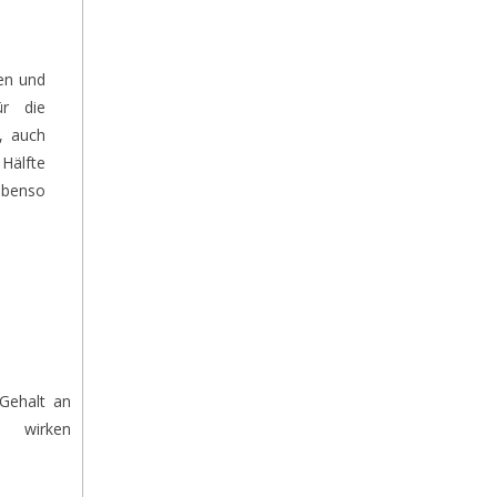
ren und
ür die
, auch
 Hälfte
 ebenso
 Gehalt an
e wirken