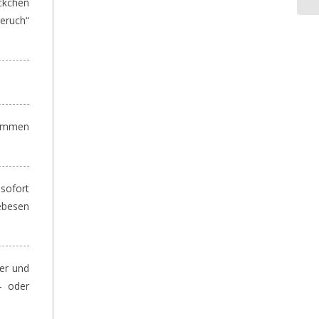
ckchen
eruch“
sammen
sofort
ebesen
er und
- oder