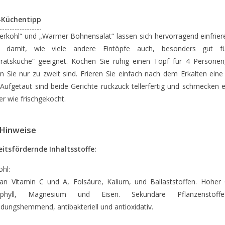
-Küchentipp
gerkohl“ und „Warmer Bohnensalat“ lassen sich hervorragend einfrie
d damit, wie viele andere Eintöpfe auch, besonders gut f
rratsküche“ geeignet. Kochen Sie ruhig einen Topf für 4 Personen
 Sie nur zu zweit sind. Frieren Sie einfach nach dem Erkalten eine
 Aufgetaut sind beide Gerichte ruckzuck tellerfertig und schmecken
er wie frischgekocht.
Hinweise
itsfördernde Inhaltsstoffe:
hl:
an Vitamin C und A, Folsäure, Kalium, und Ballaststoffen. Hoher
ophyll, Magnesium und Eisen. Sekundäre Pflanzenstoff
dungshemmend, antibakteriell und antioxidativ.