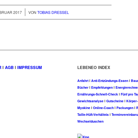
/
EBRUAR 2017
VON
TOBIAS DRESSEL
R
I
AGB
I
IMPRESSUM
LEBENEO INDEX
Anfahrt
I
Anti-Entzündungs-Essen
I
Bau
Bücher
I
Empfehlungen
I
Energierechne
Ernährungs-Schnell-Check
I
Fünf pro Ta
Gewichtsanalyse
I
Gutscheine
I
Körper-
Myokine
I
Online-Coach
I
Packungen
I
Taille-Hüft-Verhältnis
I
Terminvereinbar
Wechselduschen