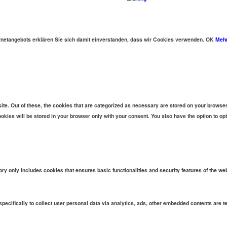
ternetangebots erklären Sie sich damit einverstanden, dass wir Cookies verwenden.
OK
Mehr
e. Out of these, the cookies that are categorized as necessary are stored on your browser a
okies will be stored in your browser only with your consent. You also have the option to op
ory only includes cookies that ensures basic functionalities and security features of the we
specifically to collect user personal data via analytics, ads, other embedded contents are 