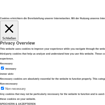
Cookies erleichtern die Bereitstellung unserer Internetseiten. Mit der Nutzung unseres In
Schließen
Privacy Overview
This website uses cookies to improve your experience while you navigate through the websit
third-party cookies that help us analyze and understand how you use this website. These co
experience.
Necessary
Necessary
immer aktiv
Necessary cookies are absolutely essential for the website to function properly. This categ
Non-necessary
Non-necessary
Any cookies that may not be particularly necessary for the website to function and is used 
these cookies on your website.
SPEICHERN & AKZEPTIEREN