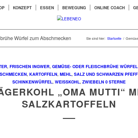
OP
KONZEPT
ESSEN
BEWEGUNG
ONLINE COACH
G
chbrühe Würfel zum Abschmecken
Sie sind hier:
Startseite
/
Gemüse-
TER
,
FRISCHEN INGWER
,
GEMÜSE- ODER FLEISCHBRÜHE WÜRFEL
SCHMECKEN
,
KARTOFFELN
,
MEHL
,
SALZ UND SCHWARZEN PFEF
SCHINKENWÜRFEL
,
WEISSKOHL
,
ZWIEBELN
0 STERNE
ÄGERKOHL „OMA MUTTI“ M
SALZKARTOFFELN