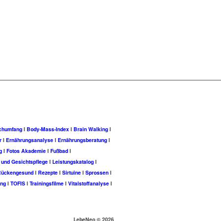
chumfang
I
Body-Mass-Index
I
Brain Walking
I
r
I
Ernährungsanalyse
I
Ernährungsberatung
I
g
I
Fotos Akademie
I
Fußbad
I
 und Gesichtspflege
I
Leistungskatalog
I
Rückengesund
I
Rezepte
I
Sirtuine
I
Sprossen
I
ung
I
TOFIS
I
Trainingsfilme
I
Vitalstoffanalyse
I
LebeNeo ©
2026