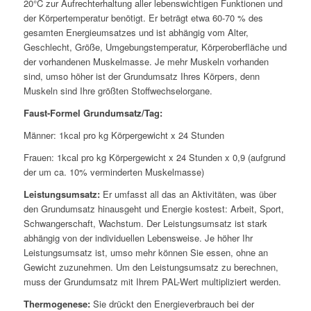
20°C zur Aufrechterhaltung aller lebenswichtigen Funktionen und
der Körpertemperatur benötigt. Er beträgt etwa 60-70 % des
gesamten Energieumsatzes und ist abhängig vom Alter,
Geschlecht, Größe, Umgebungstemperatur, Körperoberfläche und
der vorhandenen Muskelmasse. Je mehr Muskeln vorhanden
sind, umso höher ist der Grundumsatz Ihres Körpers, denn
Muskeln sind Ihre größten Stoffwechselorgane.
Faust-Formel Grundumsatz/Tag:
Männer: 1kcal pro kg Körpergewicht x 24 Stunden
Frauen: 1kcal pro kg Körpergewicht x 24 Stunden x 0,9 (aufgrund
der um ca. 10% verminderten Muskelmasse)
Leistungsumsatz:
Er umfasst all das an Aktivitäten, was über
den Grundumsatz hinausgeht und Energie kostest: Arbeit, Sport,
Schwangerschaft, Wachstum. Der Leistungsumsatz ist stark
abhängig von der individuellen Lebensweise. Je höher Ihr
Leistungsumsatz ist, umso mehr können Sie essen, ohne an
Gewicht zuzunehmen. Um den Leistungsumsatz zu berechnen,
muss der Grundumsatz mit Ihrem PAL-Wert multipliziert werden.
Thermogenese:
Sie drückt den Energieverbrauch bei der