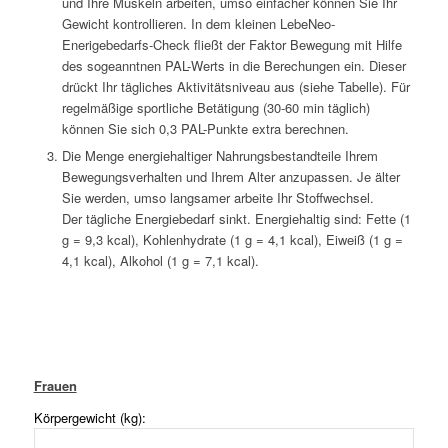
und Ihre Muskeln arbeiten, umso einfacher können Sie Ihr
Gewicht kontrollieren. In dem kleinen LebeNeo-
Enerigebedarfs-Check fließt der Faktor Bewegung mit Hilfe
des sogeanntnen PAL-Werts in die Berechungen ein. Dieser
drückt Ihr tägliches Aktivitätsniveau aus (siehe Tabelle). Für
regelmäßige sportliche Betätigung (30-60 min täglich)
können Sie sich 0,3 PAL-Punkte extra berechnen.
Die Menge energiehaltiger Nahrungsbestandteile Ihrem
Bewegungsverhalten und Ihrem Alter anzupassen. Je älter
Sie werden, umso langsamer arbeite Ihr Stoffwechsel.
Der tägliche Energiebedarf sinkt. Energiehaltig sind: Fette (1
g = 9,3 kcal), Kohlenhydrate (1 g = 4,1 kcal), Eiweiß (1 g =
4,1 kcal), Alkohol (1 g = 7,1 kcal).
Frauen
Körpergewicht (kg):