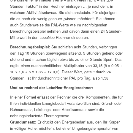
Stunden Faktor“ in den Rechner eintragen … je nachdem, in
welchem Aktitvitätsnieveau Sie sich ansiedeln. Für diejenigen,
die es noch ein wenig geanuer „wissen möchten“: Sie können
auch Stundenweise die PAL-Werte wie im nachfolgenden
Berechnungsbeispiel nehmen und davon dann einen 24 Stunden-
Mittelwert in den LebeNeo-Rechner einsetzen.
Berechnungsbeispiel:
Sie schlafen acht Stunden, verbringen
den Tag 10 Stunden überwiegend sitzend, 5 Stunden gehend oder
stehend und machen täglich etwa bis zu einer Stunde Sport: Das
ergibt einen durchschnittlichen Multiplikator von 33,15 (8 x 0,95 +
10 x 1,6 + 5 x 1,85 + 1x 0,3). Dieser Wert, geteilt durch 24
Stunden, ist Ihr durchschnittlicher PAL pro Tag, also 1,38.
Und so rechnet der LebeNeo-Energierechner:
In einer Formel erfasst der Rechner die drei Komponenten, die für
Ihren individuellen Energiebedarf verantwortlich sind: Grund- oder
Ruheumsatz, Leistungs- oder Arbeitsumsatz sowie die
nahrungsinduzierte Thermogenese.
Grundumsatz:
Er drückt den Energiebedarf aus, den Ihr Körper
in völliger Ruhe, nüchtern, bei einer Umgebungstemperatur von