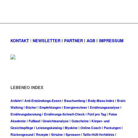
KONTAKT
I
NEWSLETTER
I
PARTNER
I
AGB
I
IMPRESSUM
LEBENEO INDEX
Anfahrt
I
Anti-Entzündungs-Essen
I
Bauchumfang
I
Body-Mass-Index
I
Brain
Walking
I
Bücher
I
Empfehlungen
I
Energierechner
I
Ernährungsanalyse
I
Ernährungsberatung
I
Ernährungs-Schnell-Check
I
Fünf pro Tag
I
Fotos
Akademie
I
Fußbad
I
Gewichtsanalyse
I
Gutscheine
I
Körper- und
Gesichtspflege
I
Leistungskatalog
I
Myokine
I
Online-Coach
I
Packungen
I
Rückengesund
I
Rezepte
I
Sirtuine
I
Sprossen
I
Taille-Hüft-Verhältnis
I