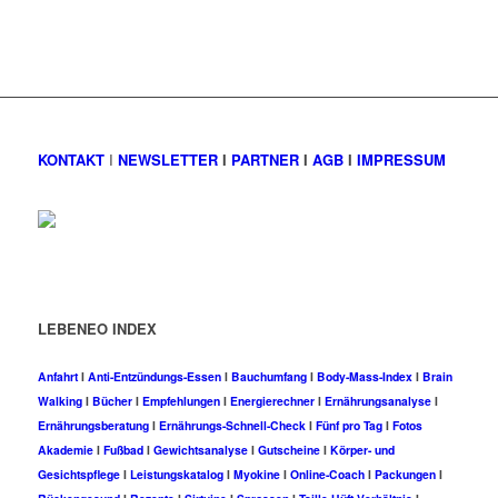
KONTAKT
I
NEWSLETTER
I
PARTNER
I
AGB
I
IMPRESSUM
LEBENEO INDEX
Anfahrt
I
Anti-Entzündungs-Essen
I
Bauchumfang
I
Body-Mass-Index
I
Brain
Walking
I
Bücher
I
Empfehlungen
I
Energierechner
I
Ernährungsanalyse
I
Ernährungsberatung
I
Ernährungs-Schnell-Check
I
Fünf pro Tag
I
Fotos
Akademie
I
Fußbad
I
Gewichtsanalyse
I
Gutscheine
I
Körper- und
Gesichtspflege
I
Leistungskatalog
I
Myokine
I
Online-Coach
I
Packungen
I