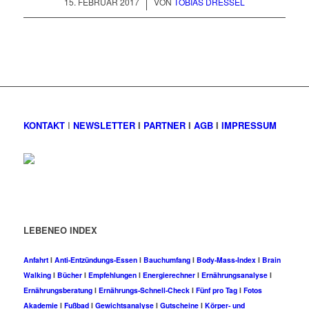
/
15. FEBRUAR 2017
VON
TOBIAS DRESSEL
KONTAKT
I
NEWSLETTER
I
PARTNER
I
AGB
I
IMPRESSUM
LEBENEO INDEX
Anfahrt
I
Anti-Entzündungs-Essen
I
Bauchumfang
I
Body-Mass-Index
I
Brain
Walking
I
Bücher
I
Empfehlungen
I
Energierechner
I
Ernährungsanalyse
I
Ernährungsberatung
I
Ernährungs-Schnell-Check
I
Fünf pro Tag
I
Fotos
Akademie
I
Fußbad
I
Gewichtsanalyse
I
Gutscheine
I
Körper- und