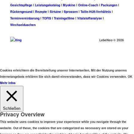
Gesichtspflege
I
Leistungskatalog
I
Myokine
I
Online-Coach
I
Packungen
I
Rückengesund
I
Rezepte
I
Sirtuine
I
Sprossen
I
Taille-Hüft-Verhältnis
I
Terminvereinbarung
I
TOFIS
I
Trainingsfilme
I
Vitalstoffanalyse
I
Wechselduschen
LebeNeo ©
2026
Cookies erleichtern die Bereitstellung unserer Internetseiten. Mit der Nutzung unseres
Internetangebots erklären Sie sich damit einverstanden, dass wir Cookies verwenden.
OK
Mehr Infos
Schließen
Privacy Overview
This website uses cookies to improve your experience while you navigate through the
website. Out of these, the cookies that are categorized as necessary are stored on your