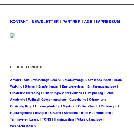
KONTAKT
I
NEWSLETTER
I
PARTNER
I
AGB
I
IMPRESSUM
LEBENEO INDEX
Anfahrt
I
Anti-Entzündungs-Essen
I
Bauchumfang
I
Body-Mass-Index
I
Brain
Walking
I
Bücher
I
Empfehlungen
I
Energierechner
I
Ernährungsanalyse
I
Ernährungsberatung
I
Ernährungs-Schnell-Check
I
Fünf pro Tag
I
Fotos
Akademie
I
Fußbad
I
Gewichtsanalyse
I
Gutscheine
I
Körper- und
Gesichtspflege
I
Leistungskatalog
I
Myokine
I
Online-Coach
I
Packungen
I
Rückengesund
I
Rezepte
I
Sirtuine
I
Sprossen
I
Taille-Hüft-Verhältnis
I
Terminvereinbarung
I
TOFIS
I
Trainingsfilme
I
Vitalstoffanalyse
I
Wechselduschen