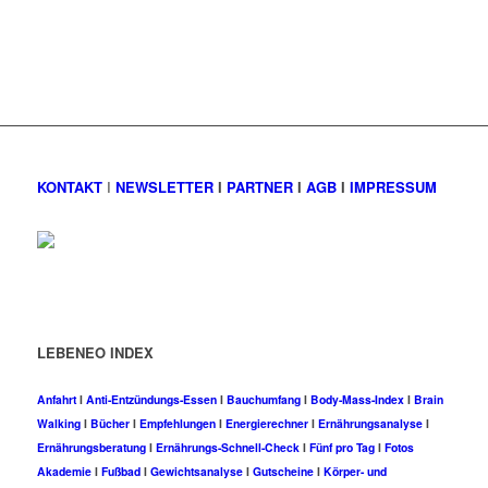
KONTAKT
I
NEWSLETTER
I
PARTNER
I
AGB
I
IMPRESSUM
LEBENEO INDEX
Anfahrt
I
Anti-Entzündungs-Essen
I
Bauchumfang
I
Body-Mass-Index
I
Brain
Walking
I
Bücher
I
Empfehlungen
I
Energierechner
I
Ernährungsanalyse
I
Ernährungsberatung
I
Ernährungs-Schnell-Check
I
Fünf pro Tag
I
Fotos
Akademie
I
Fußbad
I
Gewichtsanalyse
I
Gutscheine
I
Körper- und