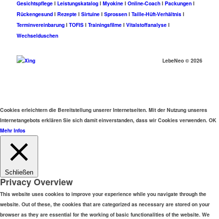
Gesichtspflege
I
Leistungskatalog
I
Myokine
I
Online-Coach
I
Packungen
I
Rückengesund
I
Rezepte
I
Sirtuine
I
Sprossen
I
Taille-Hüft-Verhältnis
I
Terminvereinbarung
I
TOFIS
I
Trainingsfilme
I
Vitalstoffanalyse
I
Wechselduschen
LebeNeo ©
2026
Cookies erleichtern die Bereitstellung unserer Internetseiten. Mit der Nutzung unseres
Internetangebots erklären Sie sich damit einverstanden, dass wir Cookies verwenden.
OK
Mehr Infos
Schließen
Privacy Overview
This website uses cookies to improve your experience while you navigate through the
website. Out of these, the cookies that are categorized as necessary are stored on your
browser as they are essential for the working of basic functionalities of the website. We